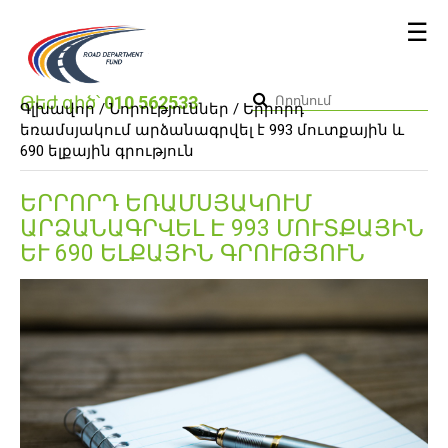
☰
Թեժ գիծ՝
010 562533
Գլխավոր /
Նորություններ
/ Երրորդ
եռամսյակում արձանագրվել է 993 մուտքային և
690 ելքային գրություն
ԵՐՐՈՐԴ ԵՌԱՄՍՅԱԿՈՒՄ
ԱՐՁԱՆԱԳՐՎԵԼ Է 993 ՄՈՒՏՔԱՅԻՆ
ԵՒ 690 ԵԼՔԱՅԻՆ ԳՐՈՒԹՅՈՒՆ