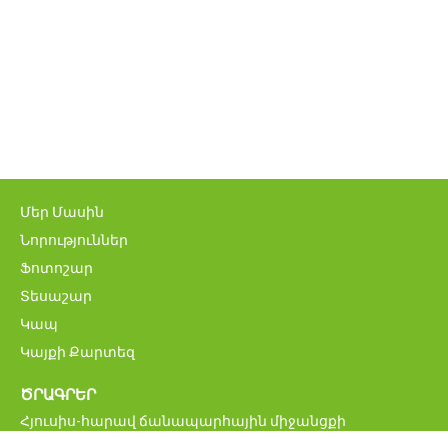
Մեր Մասին
Նորություններ
Ֆոտոշար
Տեսաշար
Կապ
Կայքի Քարտեզ
ԾՐԱԳՐԵՐ
Հյուսիս-հարավ ճանապարհային միջանցքի
ներդրումային ծրագիր