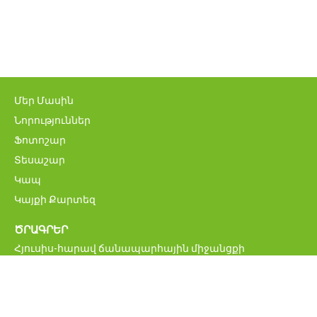
Մեր Մասին
Նորություններ
Ֆոտոշար
Տեսաշար
Կապ
Կայքի Քարտեզ
ԾՐԱԳՐԵՐ
Հյուսիս-հարավ ճանապարհային միջանցքի
ներդրումային ծրագիր
Մ6 Վանաձոր-Ալավերդի-Վրաստանի սահման
միջպետական ավտոճանապարհի վերականգնման և
բարելավման ծրագիր