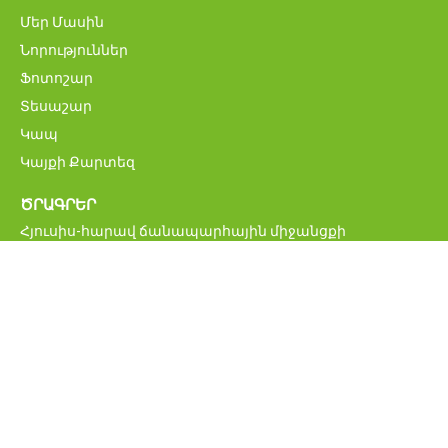
Մեր Մասին
Նորություններ
Ֆոտոշար
Տեսաշար
Կապ
Կայքի Քարտեզ
ԾՐԱԳՐԵՐ
Հյուսիս-հարավ ճանապարհային միջանցքի
ներդրումային ծրագիր
Մ6 Վանաձոր-Ալավերդի-Վրաստանի սահման
միջպետական ավտոճանապարհի վերականգնման և
բարելավման ծրագիր
Հայաստանի կենսական նշանակության
ճանապարհացանցի բարելավման ծրագիր
ՀՀ միջպետական և հանրապետական նշանակության
ավտոմոբիլային ճանապարհներ
Բագրատաշենի սահմանային հսկողության
անցակետի նոր կամրջի շինարարության ծրագիր