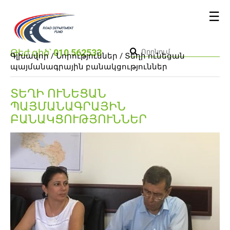
☰
Թեժ գիծ՝
010 562533
Գլխավոր /
Նորություններ
/ Տեղի ունեցան
պայմանագրային բանակցություններ
ՏԵՂԻ ՈՒՆԵՑԱՆ
ՊԱՅՄԱՆԱԳՐԱՅԻՆ
ԲԱՆԱԿՑՈՒԹՅՈՒՆՆԵՐ