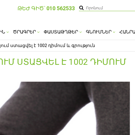
ԹԵԺ ԳԻԾ՝
010 562533
ԻՆ
ԾՐԱԳՐԵՐ
ՓԱՍՏԱԹՂԹԵՐ
ԳՆՈՒՄՆԵՐ
ՀԱՆՐ
ում ստացվել է 1002 դիմում և գրություն
ՒՄ ՍՏԱՑՎԵԼ Է 1002 ԴԻՄՈՒՄ