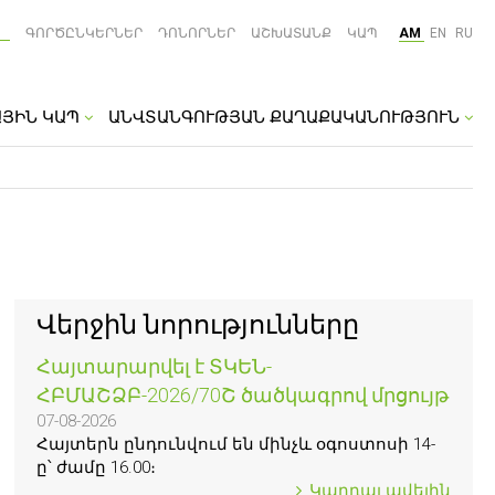
ԳՈՐԾԸՆԿԵՐՆԵՐ
ԴՈՆՈՐՆԵՐ
ԱՇԽԱՏԱՆՔ
ԿԱՊ
AM
EN
RU
ԱՅԻՆ ԿԱՊ
ԱՆՎՏԱՆԳՈՒԹՅԱՆ ՔԱՂԱՔԱԿԱՆՈՒԹՅՈՒՆ
Վերջին նորությունները
Հայտարարվել է ՏԿԵՆ-
ՀԲՄԱՇՁԲ-2026/70Շ ծածկագրով մրցույթ
07-08-2026
Հայտերն ընդունվում են մինչև օգոստոսի 14-
ը՝ ժամը 16.00։
Կարդալ ավելին