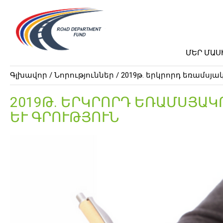
ՄԵՐ ՄԱՍ
Գլխավոր /
Նորություններ
/ 2019թ. երկրորդ եռամսյակ
2019Թ. ԵՐԿՐՈՐԴ ԵՌԱՄՍՅԱԿՈ
ԵՒ ԳՐՈՒԹՅՈՒՆ