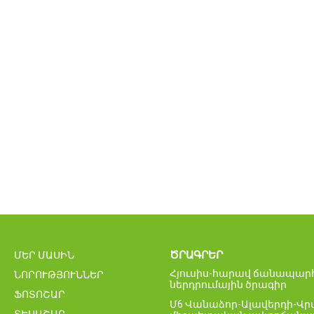
ԾՐԱԳՐԵՐ
ՄԵՐ ՄԱՍԻՆ
Հյուսիս-հարավ ճանապարհ
ՆՈՐՈՒԹՅՈՒՆՆԵՐ
ներդրումային ծրագիր
ՖՈՏՈՇԱՐ
Մ6 Վանաձոր-Ալավերդի-Վ
ՏԵՍԱՇԱՐ