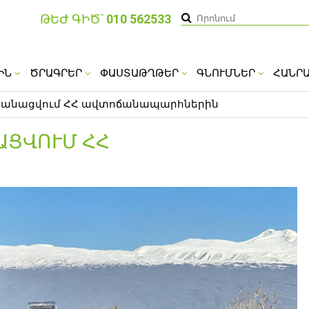
ԹԵԺ ԳԻԾ՝
010 562533
ԻՆ
ԾՐԱԳՐԵՐ
ՓԱՍՏԱԹՂԹԵՐ
ԳՆՈՒՄՆԵՐ
ՀԱՆՐ
ականացվում ՀՀ ավտոճանապարհներին
ԱՑՎՈՒՄ ՀՀ