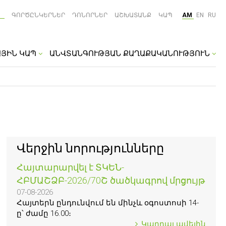
ԳՈՐԾԸՆԿԵՐՆԵՐ
ԴՈՆՈՐՆԵՐ
ԱՇԽԱՏԱՆՔ
ԿԱՊ
AM
EN
RU
ԱՅԻՆ ԿԱՊ
ԱՆՎՏԱՆԳՈՒԹՅԱՆ ՔԱՂԱՔԱԿԱՆՈՒԹՅՈՒՆ
Վերջին նորությունները
Հայտարարվել է ՏԿԵՆ-
ՀԲՄԱՇՁԲ-2026/70Շ ծածկագրով մրցույթ
07-08-2026
Հայտերն ընդունվում են մինչև օգոստոսի 14-
ը՝ ժամը 16.00։
Կարդալ ավելին