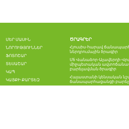
ԾՐԱԳՐԵՐ
ՄԵՐ ՄԱՍԻՆ
Հյուսիս-հարավ ճանապարհ
ՆՈՐՈՒԹՅՈՒՆՆԵՐ
ներդրումային ծրագիր
ՖՈՏՈՇԱՐ
Մ6 Վանաձոր-Ալավերդի-Վ
ՏԵՍԱՇԱՐ
միջպետական ավտոճանապ
բարելավման ծրագիր
ԿԱՊ
Հայաստանի կենսական նշ
ԿԱՅՔԻ ՔԱՐՏԵԶ
ճանապարհացանցի բարել
ՀՀ միջպետական և հանր
ավտոմոբիլային ճանապար
Բագրատաշենի սահմանայի
նոր կամրջի շինարարությա
Հայաստանի ճանապարհայ
բարելավման ծրագիր