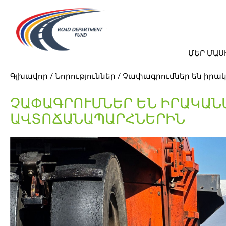
ՄԵՐ ՄԱՍ
Գլխավոր /
Նորություններ
/ Չափագրումներ են իր
ՉԱՓԱԳՐՈՒՄՆԵՐ ԵՆ ԻՐԱԿԱՆ
ԱՎՏՈՃԱՆԱՊԱՐՀՆԵՐԻՆ