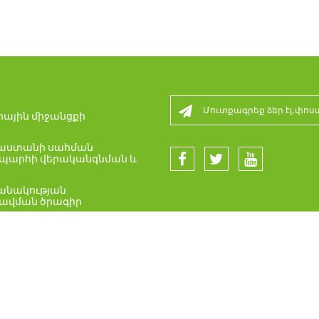
ային միջանցքի
րաստանի սահման
արհի վերականգնման և
անակության
ավման ծրագիր
ապետական նշանակության
հներ
ն հսկողության անցակետի
ն ծրագիր
ին անվտանգության