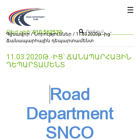
☰
Թեժ գիծ՝
010 562533
Գլխավոր /
Նորություններ
/ 11.03.2020թ.-ից՝
Ճանապարհային դեպարտամենտ
11.03.2020Թ.-ԻՑ՝ ՃԱՆԱՊԱՐՀԱՅԻՆ
ԴԵՊԱՐՏԱՄԵՆՏ