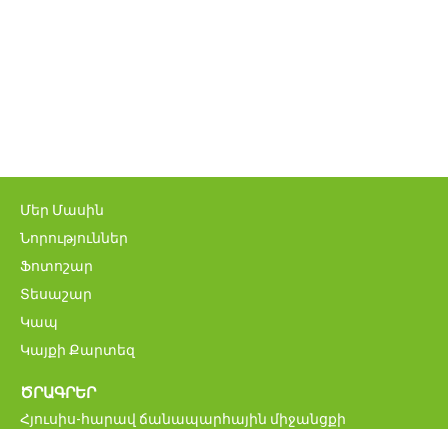
Մեր Մասին
Նորություններ
Ֆոտոշար
Տեսաշար
Կապ
Կայքի Քարտեզ
ԾՐԱԳՐԵՐ
Հյուսիս-հարավ ճանապարհային միջանցքի
ներդրումային ծրագիր