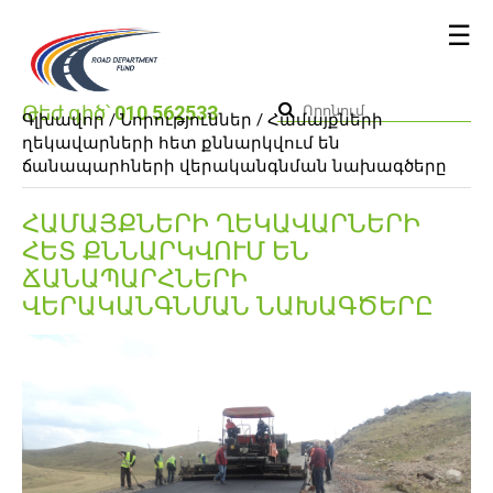
☰
Թեժ գիծ՝
010 562533
Գլխավոր /
Նորություններ
/ Համայքների
ղեկավարների հետ քննարկվում են
ճանապարհների վերականգնման նախագծերը
ՀԱՄԱՅՔՆԵՐԻ ՂԵԿԱՎԱՐՆԵՐԻ
ՀԵՏ ՔՆՆԱՐԿՎՈՒՄ ԵՆ
ՃԱՆԱՊԱՐՀՆԵՐԻ
ՎԵՐԱԿԱՆԳՆՄԱՆ ՆԱԽԱԳԾԵՐԸ