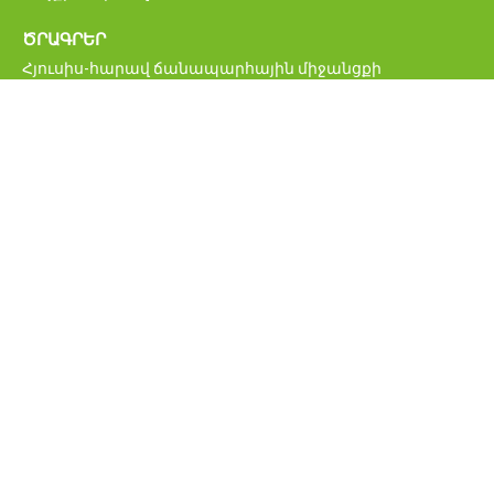
ԾՐԱԳՐԵՐ
Հյուսիս-հարավ ճանապարհային միջանցքի
ներդրումային ծրագիր
Մ6 Վանաձոր-Ալավերդի-Վրաստանի սահման
միջպետական ավտոճանապարհի վերականգնման և
բարելավման ծրագիր
Հայաստանի կենսական նշանակության
ճանապարհացանցի բարելավման ծրագիր
ՀՀ միջպետական և հանրապետական նշանակության
ավտոմոբիլային ճանապարհներ
Բագրատաշենի սահմանային հսկողության
անցակետի նոր կամրջի շինարարության ծրագիր
Հայաստանի ճանապարհային անվտանգության
բարելավման ծրագիր