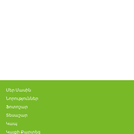
Մեր Մասին
Նորություններ
Ֆոտոշար
Տեսաշար
Կապ
Կայքի Քարտեզ