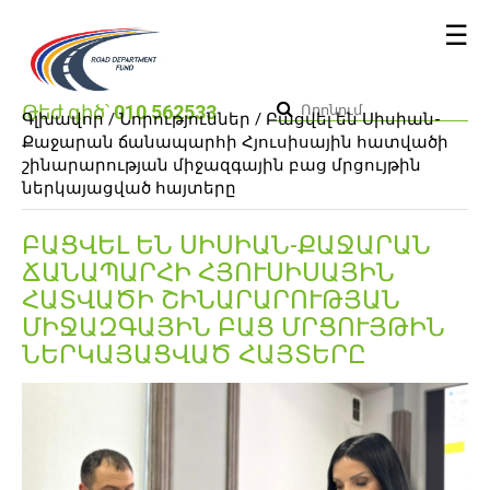
☰
Թեժ գիծ՝
010 562533
Գլխավոր /
Նորություններ
/ Բացվել են Սիսիան-
Քաջարան ճանապարհի Հյուսիսային հատվածի
շինարարության միջազգային բաց մրցույթին
ներկայացված հայտերը
ԲԱՑՎԵԼ ԵՆ ՍԻՍԻԱՆ-ՔԱՋԱՐԱՆ
ՃԱՆԱՊԱՐՀԻ ՀՅՈՒՍԻՍԱՅԻՆ
ՀԱՏՎԱԾԻ ՇԻՆԱՐԱՐՈՒԹՅԱՆ
ՄԻՋԱԶԳԱՅԻՆ ԲԱՑ ՄՐՑՈՒՅԹԻՆ
ՆԵՐԿԱՅԱՑՎԱԾ ՀԱՅՏԵՐԸ