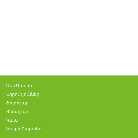
Մեր Մասին
Նորություններ
Ֆոտոշար
Տեսաշար
Կապ
Կայքի Քարտեզ