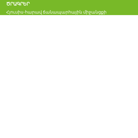
ԾՐԱԳՐԵՐ
Հյուսիս-հարավ ճանապարհային միջանցքի
ներդրումային ծրագիր
Մ6 Վանաձոր-Ալավերդի-Վրաստանի սահման
միջպետական ավտոճանապարհի վերականգնման և
բարելավման ծրագիր
Հայաստանի կենսական նշանակության
ճանապարհացանցի բարելավման ծրագիր
ՀՀ միջպետական և հանրապետական նշանակության
ավտոմոբիլային ճանապարհներ
Բագրատաշենի սահմանային հսկողության
անցակետի նոր կամրջի շինարարության ծրագիր
Հայաստանի ճանապարհային անվտանգության
բարելավման ծրագիր