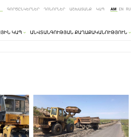
ԳՈՐԾԸՆԿԵՐՆԵՐ
ԴՈՆՈՐՆԵՐ
ԱՇԽԱՏԱՆՔ
ԿԱՊ
AM
EN
RU
ԱՅԻՆ ԿԱՊ
ԱՆՎՏԱՆԳՈՒԹՅԱՆ ՔԱՂԱՔԱԿԱՆՈՒԹՅՈՒՆ