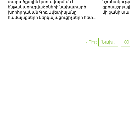
տարածքային կառավարման և
նշանակութ
ենթակառուցվածքների նախարարի
զբոսաշրջայի
խորհրդական Գոռ Ավետիսյանը
մի քանի տաս
համայնքների ներկայացուցիչների հետ
զրույցում կարևորեց վերականգնված
ճանապարհի հետագա պահպանման և
սպասարկման խնդիրը։
‹ First
Նախ․
80