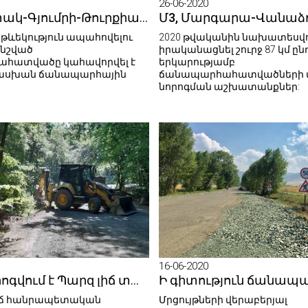
26-06-2020
Մ-7‚ Սպիտակ-Գյումրի-Թուրքիայի սահման միջպետական ճանապարհին մեկնարկել են 17,9 կմ հատվածի միջին նորոգման աշխատանքները
թևեկություն ապահովելու
2020 թվականին նախատեսվո
նշված
իրականացնել շուրջ 87 կմ ը
հատվածը կահավորվել է
երկարությամբ
սխան ճանապարհային
ճանապարհահատվածների մ
նորոգման աշխատանքներ:
16-06-2020
Հիմնանորոգվում է Պարզ լիճ տանող ճանապարհը
լիճ հանրապետական
Մրցույթների վերաբերյալ