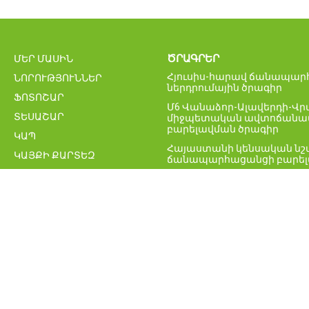
ԾՐԱԳՐԵՐ
ՄԵՐ ՄԱՍԻՆ
Հյուսիս-հարավ ճանապարհ
ՆՈՐՈՒԹՅՈՒՆՆԵՐ
ներդրումային ծրագիր
ՖՈՏՈՇԱՐ
Մ6 Վանաձոր-Ալավերդի-Վ
ՏԵՍԱՇԱՐ
միջպետական ավտոճանապ
բարելավման ծրագիր
ԿԱՊ
Հայաստանի կենսական նշ
ԿԱՅՔԻ ՔԱՐՏԵԶ
ճանապարհացանցի բարել
ՀՀ միջպետական և հանր
ավտոմոբիլային ճանապար
Բագրատաշենի սահմանայի
նոր կամրջի շինարարությա
Հայաստանի ճանապարհայ
բարելավման ծրագիր