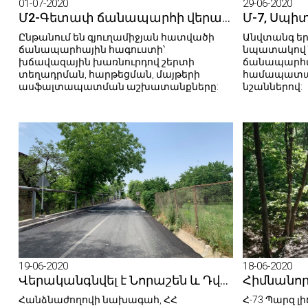
01-07-2020
29-06-2020
Մ2-Գետափ ճանապարհի վերականգնման աշխատանքներն ընթացքի մեջ են
Ընթանում են գյուղամիջյան հատվածի
Անվտանգ եր
ճանապարհային հագուստի՝
նպատակով 
խճավազային խառնուրդով շերտի
ճանապարհա
տեղադրման, հարթեցման, մայթերի
համապատա
ասֆալտապատման աշխատանքները:
նշաններով:
19-06-2020
18-06-2020
Վերականգնվել է Նորաշեն և Դվին համայնքների միջով անցնող ճանապարհը
Հանձնաժողովի նախագահ‚ ՀՀ
Հ-73 Պարզ 