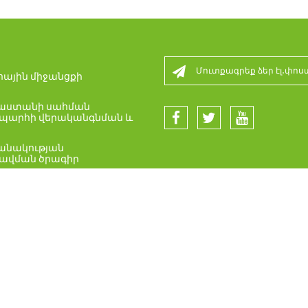
ային միջանցքի
րաստանի սահման
արհի վերականգնման և
անակության
ավման ծրագիր
ապետական նշանակության
հներ
ն հսկողության անցակետի
ն ծրագիր
ին անվտանգության