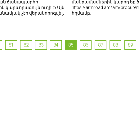
յան ճանապարհը
մանրամասներին կարող եք 
ն կարևորագույն ուղի է։ Այն
https://armroad.am/am/procurem
նամյակ չէր վերանորոգվել։
հղմամբ։
81
82
83
84
85
86
87
88
89