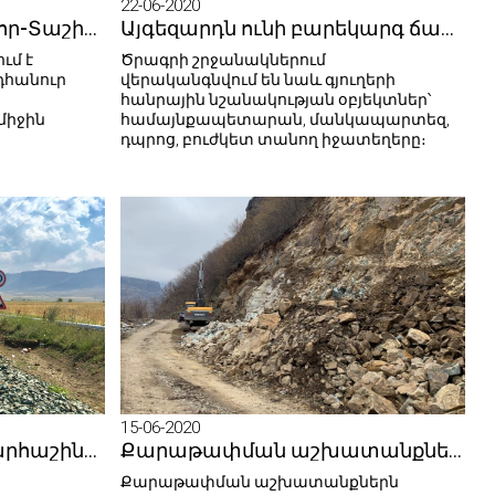
22-06-2020
Մ3, Մարգարա-Վանաձոր-Տաշիր-Վրասատանի սահման միջպետական ճանապարհի վրա մեկնարկել են միջին նորոգման աշխատանքները
Այգեզարդն ունի բարեկարգ ճանապարհ
ւմ է
Ծրագրի շրջանակներում
նդհանուր
վերականգնվում են նաև գյուղերի
հանրային նշանակության օբյեկտներ՝
իջին
համայնքապետարան, մանկապարտեզ,
դպրոց, բուժկետ տանող իջատեղերը։
15-06-2020
Ի գիտություն ճանապարհաշինական ընկերությունների. հայտարարված են մի շարք ճանապարհների վերականգնման աշխատանքների մրցույթներ
Քարաթափման աշխատանքների պատճառով Նեղոցի ենթակայանից մինչև Հաղպատի խաչմերուկ հահատվածը ժամանակավորապես փակ է լինելու երթևեկության համար
Քարաթափման աշխատանքներն