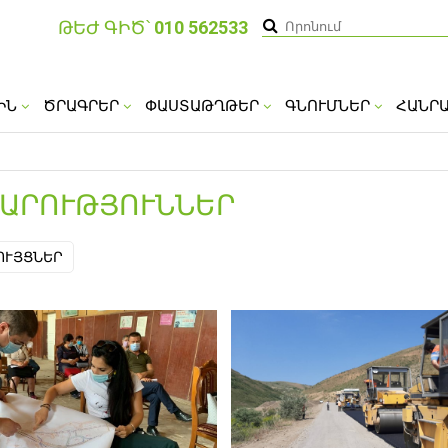
ԹԵԺ ԳԻԾ՝
010 562533
ԻՆ
ԾՐԱԳՐԵՐ
ՓԱՍՏԱԹՂԹԵՐ
ԳՆՈՒՄՆԵՐ
ՀԱՆՐ
ԱՐՈՒԹՅՈՒՆՆԵՐ
ՈՒՅՑՆԵՐ