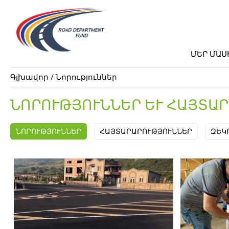
ՄԵՐ ՄԱՍ
Գլխավոր
/ Նորություններ
ՆՈՐՈՒԹՅՈՒՆՆԵՐ ԵՒ ՀԱՅՏԱՐ
ՆՈՐՈՒԹՅՈՒՆՆԵՐ
ՀԱՅՏԱՐԱՐՈՒԹՅՈՒՆՆԵՐ
ԶԵԿ