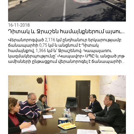
16-11-2018
Դիտակ և Ջրաշեն համայնքներում այսուհետև կերթևեկեն վերանորոգված ավտոճանապարհով
Վերանորոգված 2,116 կմ ընդհանուր երկարությամբ
ճանապարհի 0,75 կմ-ն անցնում է Դիտակ
համայնքով, 1,366 կմ-ն՝ Ջրաշենով։ Կապալառու
կազմակերպությունը՝ «Կապավոր» ՍՊԸ-ն, անցած յոթ
ամիսների ընթացքում վերանորոգել է ճանապարհի
հողային պաստառը, տեղադրել ասֆալտբետոնե
պատվածք, վերանորոգել է ջրահեռացման
համակարգը, տեղադրել է նոր երկաթբետոնե վաքեր
և մետաղական խողովակներ։