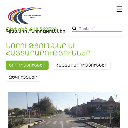
☰
Թեժ գիծ՝
010 562533
Գլխավոր
/ Նորություններ
ՆՈՐՈՒԹՅՈՒՆՆԵՐ ԵՒ Հ
ԱՅՏԱՐԱՐՈՒԹՅՈՒՆՆԵՐ
ՆՈՐՈՒԹՅՈՒՆՆԵՐ
ՀԱՅՏԱՐԱՐՈՒԹՅՈՒՆՆԵՐ
ԶԵԿՈՒՅՑՆԵՐ