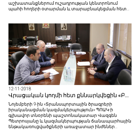
աշխատանքներում ուշադրության կենտրոնում
պահի հողերի օտարման և տարաբնակեցման հետ
կապված հնարավոր խնդիրները, տարածքում
բնակվող մարդկանց սոցիալական հարցերը,
շինարարական աշխատանքների ընթացքում
բնապահպանական և պատմամշակութային
հնարավոր ազդեցությունները։
12-11-2018
Վրացական կողմի հետ քննարկվեցին «Բարեկամություն» կամրջի կառուցման հետ կապված կազմակերպչական հարցեր
Նոյեմբերի 9-ին «Տրանսպորտային ծրագրերի
իրականացման կազմակերպություն» ՊՈԱԿ-ի
գլխավոր տնօրենի պաշտոնակատար Վազգեն
Պետրոսյանը և կազմակերպության ճանապարհային
ենթակառուցվածքների առաջատար ինժեներ
Արթուր Սանոյանը Թբիլիսիում հանդիպել են
Վրաստանի տարածքային զարգացման և