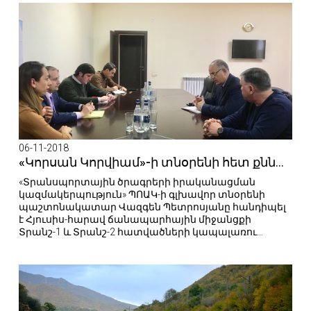
ենթակառուցվածքների նախարարի առաջին
տեղակալ, Ճանապարհների դեպարտամենտի պետ
Իրակլի Կարսելաձեի և պետի տեղակալ Լևան
Կուպատաշվիլիի հետ։
06-11-2018
«Կորսան Կորվիամ»-ի տնօրենի հետ քննարկվեցին Տրանշ-1 և Տրանշ-2-ում շինարարության որակին առնչվող հարցեր
«Տրանսպորտային ծրագրերի իրականացման
կազմակերպություն» ՊՈԱԿ-ի գլխավոր տնօրենի
պաշտոնակատար Վազգեն Պետրոսյանը հանդիպել
է Հյուսիս-հարավ ճանապարհային միջանցքի
Տրանշ-1 և Տրանշ-2 հատվածների կապալառու
կազմակերպության՝ «Կորսան Կորվիամ»
ընկերության տնօրեն Ժոզե Ալբերտո Կարասկոյի
հետ։