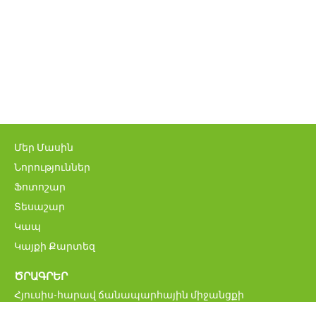
Մեր Մասին
Նորություններ
Ֆոտոշար
Տեսաշար
Կապ
Կայքի Քարտեզ
ԾՐԱԳՐԵՐ
Հյուսիս-հարավ ճանապարհային միջանցքի
ներդրումային ծրագիր