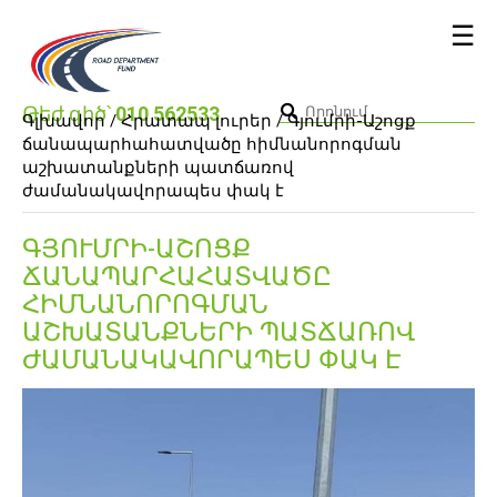
☰
Թեժ գիծ՝
010 562533
Գլխավոր /
Հրատապ լուրեր
/ Գյումրի-Աշոցք
ճանապարհահատվածը հիմնանորոգման
աշխատանքների պատճառով
ժամանակավորապես փակ է
ԳՅՈՒՄՐԻ-ԱՇՈՑՔ
ՃԱՆԱՊԱՐՀԱՀԱՏՎԱԾԸ
ՀԻՄՆԱՆՈՐՈԳՄԱՆ
ԱՇԽԱՏԱՆՔՆԵՐԻ ՊԱՏՃԱՌՈՎ
ԺԱՄԱՆԱԿԱՎՈՐԱՊԵՍ ՓԱԿ Է