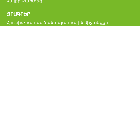
Կայքի Քարտեզ
ԾՐԱԳՐԵՐ
Հյուսիս-հարավ ճանապարհային միջանցքի
ներդրումային ծրագիր
Մ6 Վանաձոր-Ալավերդի-Վրաստանի սահման
միջպետական ավտոճանապարհի վերականգնման և
բարելավման ծրագիր
Հայաստանի կենսական նշանակության
ճանապարհացանցի բարելավման ծրագիր
ՀՀ միջպետական և հանրապետական նշանակության
ավտոմոբիլային ճանապարհներ
Բագրատաշենի սահմանային հսկողության
անցակետի նոր կամրջի շինարարության ծրագիր
Հայաստանի ճանապարհային անվտանգության
բարելավման ծրագիր