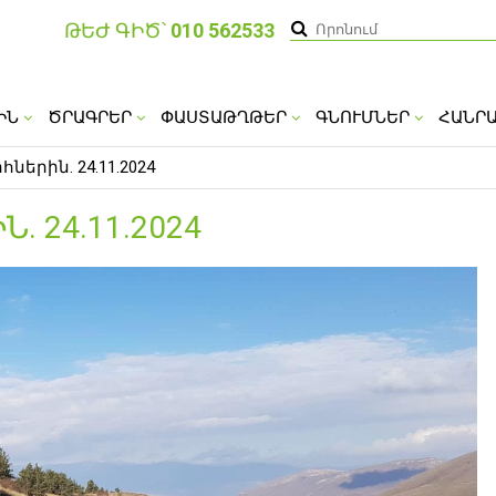
ԹԵԺ ԳԻԾ՝
010 562533
ԻՆ
ԾՐԱԳՐԵՐ
ՓԱՍՏԱԹՂԹԵՐ
ԳՆՈՒՄՆԵՐ
ՀԱՆՐ
երին. 24.11.2024
 24.11.2024