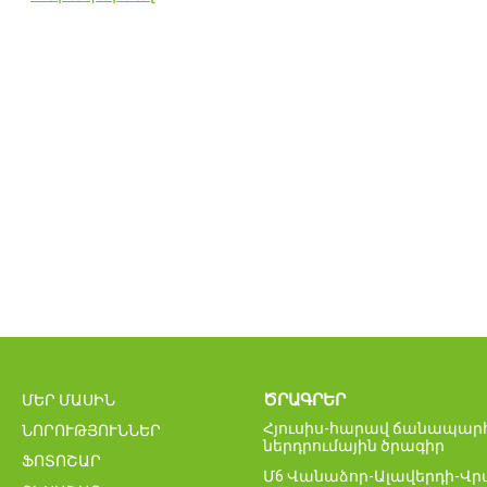
ԾՐԱԳՐԵՐ
ՄԵՐ ՄԱՍԻՆ
Հյուսիս-հարավ ճանապարհ
ՆՈՐՈՒԹՅՈՒՆՆԵՐ
ներդրումային ծրագիր
ՖՈՏՈՇԱՐ
Մ6 Վանաձոր-Ալավերդի-Վ