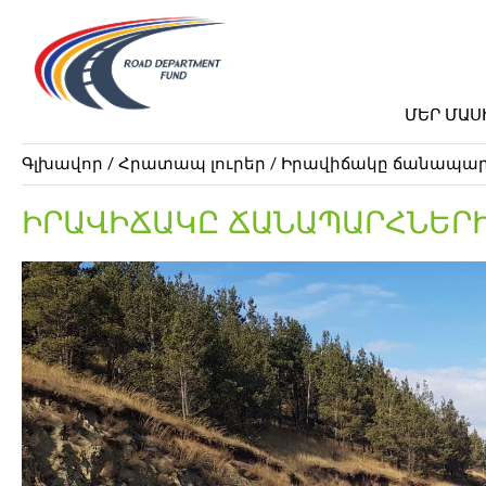
ՄԵՐ ՄԱՍ
Գլխավոր /
Հրատապ լուրեր
/ Իրավիճակը ճանապարհն
ԻՐԱՎԻՃԱԿԸ ՃԱՆԱՊԱՐՀՆԵՐԻՆ.