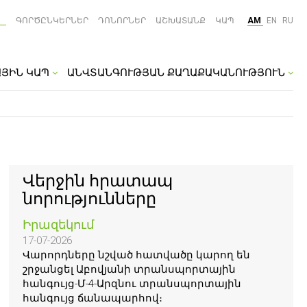
ԳՈՐԾԸՆԿԵՐՆԵՐ
ԴՈՆՈՐՆԵՐ
ԱՇԽԱՏԱՆՔ
ԿԱՊ
AM
EN
RU
ԱՅԻՆ ԿԱՊ
ԱՆՎՏԱՆԳՈՒԹՅԱՆ ՔԱՂԱՔԱԿԱՆՈՒԹՅՈՒՆ
Վերջին հրատապ
նորությունները
Իրազեկում
17-07-2026
Վարորդները նշված հատվածը կարող են
շրջանցել Աբովյանի տրանսպորտային
հանգույց-Մ-4-Արզնու տրանսպորտային
հանգույց ճանապարհով։