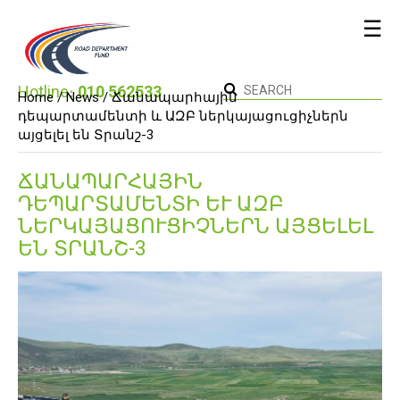
☰
Hotline։
010 562533
Home /
News
/ Ճանապարհային
դեպարտամենտի և ԱԶԲ ներկայացուցիչներն
այցելել են Տրանշ-3
ՃԱՆԱՊԱՐՀԱՅԻՆ
ԴԵՊԱՐՏԱՄԵՆՏԻ ԵՒ ԱԶԲ Ն
ԵՐԿԱՅԱՑՈՒՑԻՉՆԵՐՆ ԱՅՑԵԼԵԼ Ե
Ն ՏՐԱՆՇ-3