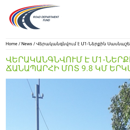
Home /
News
/ Վերականգնվում է Մ1-Ներքին Սասնաշ
ՎԵՐԱԿԱՆԳՆՎՈՒՄ Է Մ1-ՆԵՐ
ՃԱՆԱՊԱՐՀԻ ՄՈՏ 9.8 ԿՄ ԵՐ