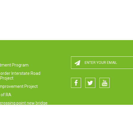
estment Program
order Interstate Road
Project
Improvement Project
 of RA
crossing point new bridge
nt Project