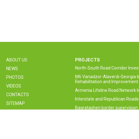
PROJECTS
ABOUT US
North-South Road Corridor Inv
NEWS
M6 Vanadzor-Alaverdi-Georgia b
PHOTOS
Rehabilitation and Improvement 
VIDEOS
Armenia Lifeline Road Network 
CONTACTS
Interstate and Republican Roads
SITEMAP
Bagratashen border supervision 
construction project
Armenia Road Safety Improveme