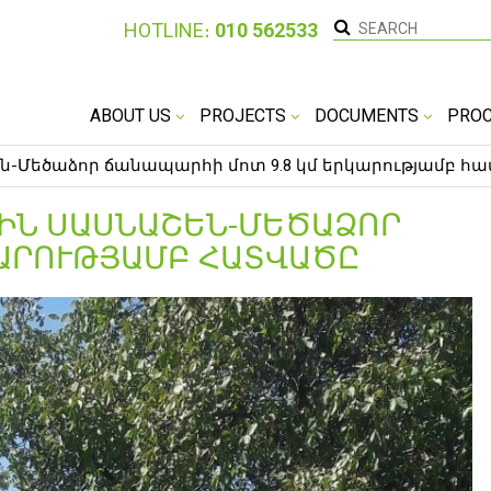
HOTLINE։
010 562533
ABOUT US
PROJECTS
DOCUMENTS
PRO
են-Մեծաձոր ճանապարհի մոտ 9.8 կմ երկարությամբ հ
ՔԻՆ ՍԱՍՆԱՇԵՆ-ՄԵԾԱՁՈՐ
ԿԱՐՈՒԹՅԱՄԲ ՀԱՏՎԱԾԸ