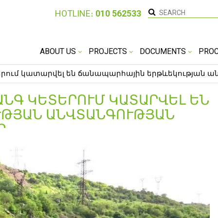
HOTLINE։
010 562533
ABOUT US
PROJECTS
DOCUMENTS
PRO
երում կատարվել են ճանապարհային երթևեկության 
ԱՆԳ ԿԵՏԵՐՈՒՄ ԿԱՏԱՐՎԵԼ ԵՆ
ԹՅԱՆ ԱՆՎՏԱՆԳՈՒԹՅԱՆ Բ