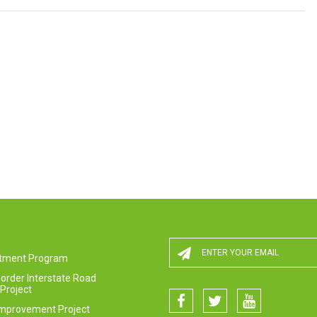
estment Program
order Interstate Road
Project
Improvement Project