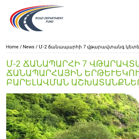
Home /
News
/ Մ-2 ճանապարհի 7 վթարավտանգ կետ
Մ-2 ՃԱՆԱՊԱՐՀԻ 7 ՎԹԱՐԱՎՏ
ՃԱՆԱՊԱՐՀԱՅԻՆ ԵՐԹԵՒԵԿՈՒ
ԱՐԵԼԱՎՄԱՆ ԱՇԽԱՏԱՆՔՆԵՐ