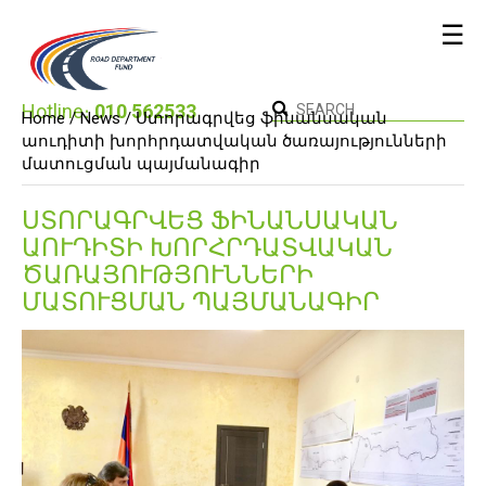
☰
Hotline։
010 562533
Home /
News
/ Ստորագրվեց ֆինանսական
աուդիտի խորհրդատվական ծառայությունների
մատուցման պայմանագիր
ՍՏՈՐԱԳՐՎԵՑ ՖԻՆԱՆՍԱԿԱՆ
ԱՈՒԴԻՏԻ ԽՈՐՀՐԴԱՏՎԱԿԱՆ
ԾԱՌԱՅՈՒԹՅՈՒՆՆԵՐԻ
ՄԱՏՈՒՑՄԱՆ ՊԱՅՄԱՆԱԳԻՐ