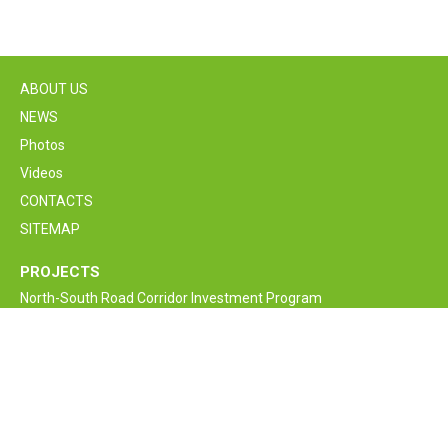
ABOUT US
NEWS
Photos
Videos
CONTACTS
SITEMAP
PROJECTS
North-South Road Corridor Investment Program
M6 Vanadzor-Alaverdi-Georgia border Interstate Road
Rehabilitation and Improvement Project
Armenia Lifeline Road Network Improvement Project
Interstate and Republican Roads of RA
Bagratashen border supervision crossing point new bridge
construction project