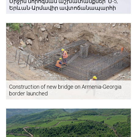
Միջին նորոգման աշխատանքներ՝ Մ-5,
Երևան-Արմավիր ավտոճանապարհի
կմ37+417 - կմ42+988 հատվածում
Construction of new bridge on Armenia-Georgia
border launched