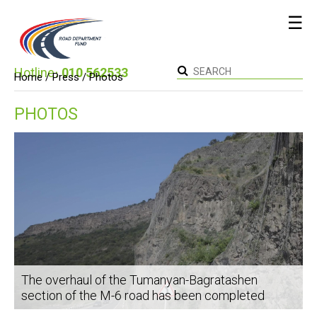
☰
Hotline։
010 562533
Home /
Press
/ Photos
PHOTOS
The overhaul of the Tumanyan-Bagratashen
section of the M-6 road has been completed