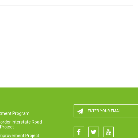
estment Program
order Interstate Road
Project
Improvement Project