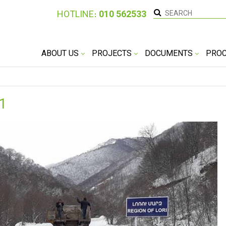
HOTLINE։
010 562533
ABOUT US
PROJECTS
DOCUMENTS
PRO
1