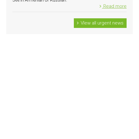
See in Armenian or Russian.
Read more
VIew all urgent news