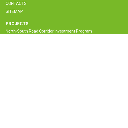
CONTACTS
SITEMAP
PROJECTS
North-South Road Corridor Investment Program
M6 Vanadzor-Alaverdi-Georgia border Interstate Road
Rehabilitation and Improvement Project
Armenia Lifeline Road Network Improvement Project
Interstate and Republican Roads of RA
Bagratashen border supervision crossing point new bridge
construction project
Armenia Road Safety Improvement Project