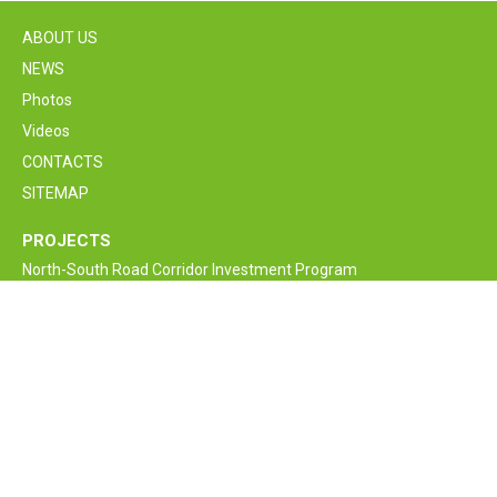
ABOUT US
NEWS
Photos
Videos
CONTACTS
SITEMAP
PROJECTS
North-South Road Corridor Investment Program
M6 Vanadzor-Alaverdi-Georgia border Interstate Road
Rehabilitation and Improvement Project
Armenia Lifeline Road Network Improvement Project
Interstate and Republican Roads of RA
Bagratashen border supervision crossing point new bridge
construction project
Armenia Road Safety Improvement Project