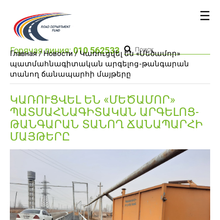
☰
Горячая линия:
010 562533
Главная /
Новости
/ Կառուցվել են «Մեծամոր»
պատմահնագիտական արգելոց-թանգարան
տանող ճանապարհի մայթերը
ԿԱՌՈՒՑՎԵԼ ԵՆ «ՄԵԾԱՄՈՐ»
ՊԱՏՄԱՀՆԱԳԻՏԱԿԱՆ ԱՐԳԵԼՈՑ-
ԹԱՆԳԱՐԱՆ ՏԱՆՈՂ ՃԱՆԱՊԱՐՀԻ
ՄԱՅԹԵՐԸ