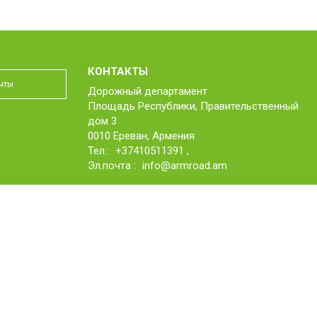
КОНТАКТЫ
Дорожный департамент
Площадь Республики, Правительственный
дом 3
0010 Ереван, Армения
Тел.:
+37410511391
,
Эл.почта :
info@armroad.am
Website development by eWorks