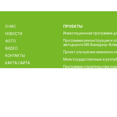
ПРОЕКТЫ
О НАС
Инвестиционная программа д
НОВОСТИ
Программа реконструкции и 
ФОТО
автодороги М6 Ванадзор-Алав
ВИДЕО
Проект улучшения жизненно 
КОНТАКТЫ
Межгосударственные и респуб
КАРТА САЙТА
Программа строительства нов
приграничного контрольного 
Проект повышения безопасно
Армении
© 2026 Дорожный департаментГНКО