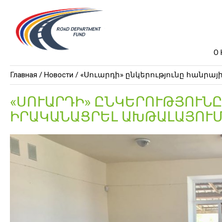
О
Главная /
Новости
/ «Սուարդի» ընկերությունը հանրայ
«ՍՈՒԱՐԴԻ» ԸՆԿԵՐՈՒԹՅՈՒՆԸ
ԻՐԱԿԱՆԱՑՐԵԼ ԱԽԹԱԼԱՅՈՒ