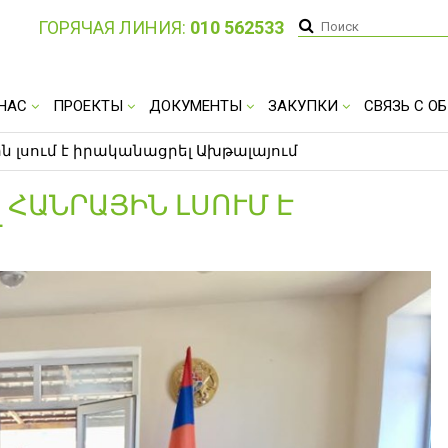
ГОРЯЧАЯ ЛИНИЯ:
010 562533
 НАС
ПРОЕКТЫ
ДОКУМЕНТЫ
ЗАКУПКИ
СВЯЗЬ С 
ին լսում է իրականացրել Ախթալայում
 ՀԱՆՐԱՅԻՆ ԼՍՈՒՄ Է
Մ