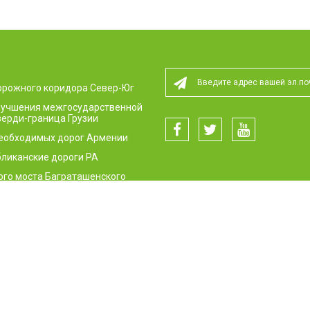
орожного коридора Север-Юг
улучшения межгосударственной
ерди-граница Грузии
необходимых дорог Армении
ликанские дороги РА
ого моста Баграташенского
пункта
сти дорожного движения