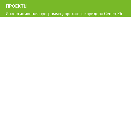
ПРОЕКТЫ
Инвестиционная программа дорожного коридора Север-Юг
Программа реконструкции и улучшения
межгосударственной автодороги М6 Ванадзор-Алаверди-
граница Грузии
Проект улучшения жизненно необходимых дорог Армении
Межгосударственные и республиканские дороги РА
Программа строительства нового моста Баграташенского
приграничного контрольного пункта
Проект повышения безопасности дорожного движения
Армении
КОНТАКТЫ