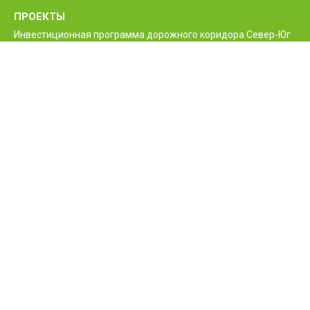
ПРОЕКТЫ
Инвестиционная программа дорожного коридора Север-Юг
Программа реконструкции и улучшения
межгосударственной автодороги М6 Ванадзор-Алаверди-
граница Грузии
Проект улучшения жизненно необходимых дорог Армении
Межгосударственные и республиканские дороги РА
Программа строительства нового моста Баграташенского
приграничного контрольного пункта
Проект повышения безопасности дорожного движения
Армении
КОНТАКТЫ