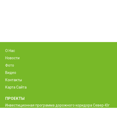
О Нас
Новости
Фото
Видео
Контакты
Карта Сайта
ПРОЕКТЫ
Инвестиционная программа дорожного коридора Север-Юг
Программа реконструкции и улучшения
межгосударственной автодороги М6 Ванадзор-Алаверди-