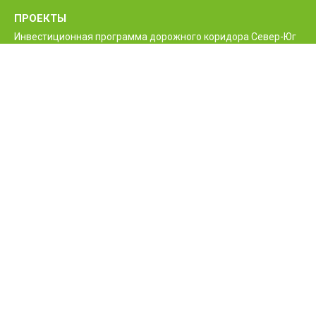
ПРОЕКТЫ
Инвестиционная программа дорожного коридора Север-Юг
Программа реконструкции и улучшения
межгосударственной автодороги М6 Ванадзор-Алаверди-
граница Грузии
Проект улучшения жизненно необходимых дорог Армении
Межгосударственные и республиканские дороги РА
Программа строительства нового моста Баграташенского
приграничного контрольного пункта
Проект повышения безопасности дорожного движения
Армении
КОНТАКТЫ