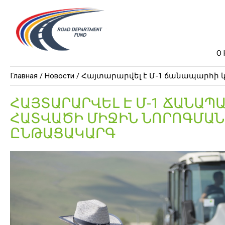
О
Главная /
Новости
/ Հայտարարվել է Մ-1 ճանապարհի 
ՀԱՅՏԱՐԱՐՎԵԼ Է Մ-1 ՃԱՆԱՊԱ
ՀԱՏՎԱԾԻ ՄԻՋԻՆ ՆՈՐՈԳՄԱՆ
ԸՆԹԱՑԱԿԱՐԳ