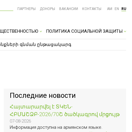
ПАРТНЕРЫ
ДОНОРЫ
ВАКАНСИИ
КОНТАКТЫ
AM
EN
RU
ОБЩЕСТВЕННОСТЬЮ
ПОЛИТИКА СОЦИАЛЬНОЙ ЗАЩИТЫ
տանքների գնման ընթացակարգ
Последние новости
Հայտարարվել է ՏԿԵՆ-
ՀԲՄԱՇՁԲ-2026/70Շ ծածկագրով մրցույթ
07-08-2026
Информация доступна на армянском языке.