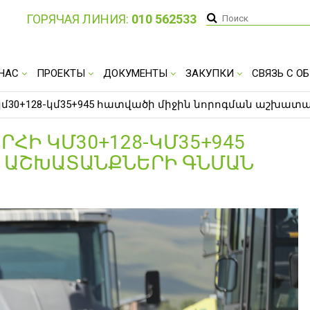
ГОРЯЧАЯ ЛИНИЯ:
010 562533
 НАС
ПРОЕКТЫ
ДОКУМЕНТЫ
ЗАКУПКИ
СВЯЗЬ С 
կմ30+128-կմ35+945 հատվածի միջին նորոգման աշխա
ՐՀԻ ԿՄ30+128-ԿՄ35+945
 ԱՇԽԱՏԱՆՔՆԵՐԻ ԳՆՄԱՆ