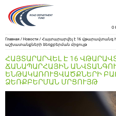
О
Главная /
Новости
/ Հայտարարվել է 16 վթարավտան
աշխատանքների ձեռքբերման մրցույթ
ՀԱՅՏԱՐԱՐՎԵԼ Է 16 ՎԹԱՐԱ
ՃԱՆԱՊԱՐՀԱՅԻՆ ԱՆՎՏԱՆԳՈՒԹ
ՆԹԱԿԱՌՈՒՑՎԱԾՔՆԵՐԻ ԲԱՐ
ԵՌՔԲԵՐՄԱՆ ՄՐՑՈՒՅԹ