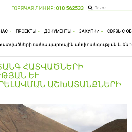
ГОРЯЧАЯ ЛИНИЯ:
010 562533
 НАС
ПРОЕКТЫ
ДОКУМЕНТЫ
ЗАКУПКИ
СВЯЗЬ С 
գ հատվածների ճանապարհային անվտանգության և են
ՎՏԱՆԳ ՀԱՏՎԱԾՆԵՐԻ
ՅԱՆ ԵՒ Ե
ԵԼԱՎՄԱՆ ԱՇԽԱՏԱՆՔՆԵՐԻ Ձ