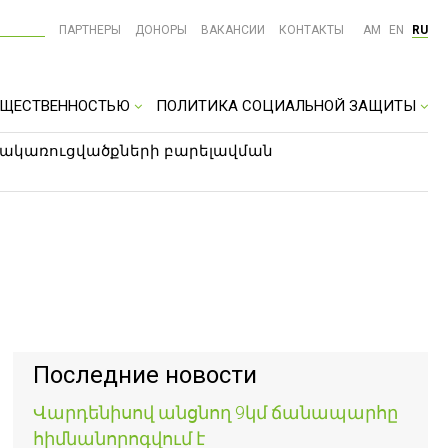
ПАРТНЕРЫ
ДОНОРЫ
ВАКАНСИИ
КОНТАКТЫ
AM
EN
RU
ОБЩЕСТВЕННОСТЬЮ
ПОЛИТИКА СОЦИАЛЬНОЙ ЗАЩИТЫ
թակառուցվածքների բարելավման
Последние новости
Վարդենիսով անցնող 9կմ ճանապարհը
հիմնանորոգվում է