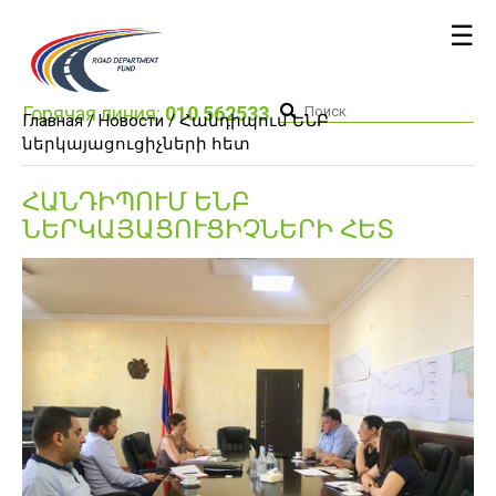
☰
Горячая линия:
010 562533
Главная /
Новости
/ Հանդիպում ԵՆԲ
ներկայացուցիչների հետ
ՀԱՆԴԻՊՈՒՄ ԵՆԲ
ՆԵՐԿԱՅԱՑՈՒՑԻՉՆԵՐԻ ՀԵՏ