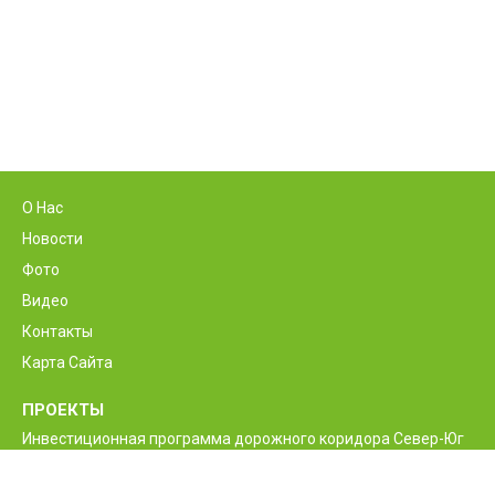
О Нас
Новости
Фото
Видео
Контакты
Карта Сайта
ПРОЕКТЫ
Инвестиционная программа дорожного коридора Север-Юг
Программа реконструкции и улучшения
межгосударственной автодороги М6 Ванадзор-Алаверди-