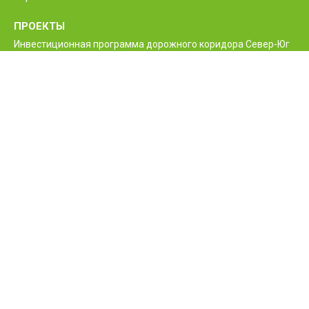
ПРОЕКТЫ
Инвестиционная программа дорожного коридора Север-Юг
Программа реконструкции и улучшения
межгосударственной автодороги М6 Ванадзор-Алаверди-
граница Грузии
Проект улучшения жизненно необходимых дорог Армении
Межгосударственные и республиканские дороги РА
Программа строительства нового моста Баграташенского
приграничного контрольного пункта
Проект повышения безопасности дорожного движения
Армении
КОНТАКТЫ