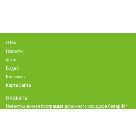
О Нас
Новости
Фото
Видео
Контакты
Карта Сайта
ПРОЕКТЫ
Инвестиционная программа дорожного коридора Север-Юг
Программа реконструкции и улучшения
межгосударственной автодороги М6 Ванадзор-Алаверди-
граница Грузии
Проект улучшения жизненно необходимых дорог Армении