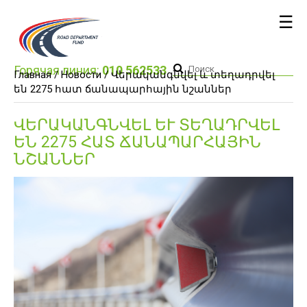
☰
Горячая линия:
010 562533
Главная /
Новости
/ Վերականգնվել և տեղադրվել
են 2275 հատ ճանապարհային նշաններ
ՎԵՐԱԿԱՆԳՆՎԵԼ ԵՒ ՏԵՂԱԴՐՎԵԼ Ե
Ն 2275 ՀԱՏ ՃԱՆԱՊԱՐՀԱՅԻՆ Ն
ՇԱՆՆԵՐ