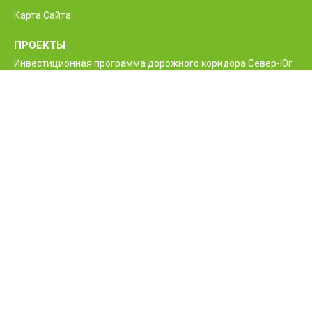
Карта Сайта
ПРОЕКТЫ
Инвестиционная программа дорожного коридора Север-Юг
Программа реконструкции и улучшения
межгосударственной автодороги М6 Ванадзор-Алаверди-
граница Грузии
Проект улучшения жизненно необходимых дорог Армении
Межгосударственные и республиканские дороги РА
Программа строительства нового моста Баграташенского
приграничного контрольного пункта
Проект повышения безопасности дорожного движения
Армении