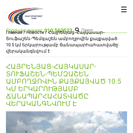
☰
Горячая линия:
010 562533
Главная /
Новости
/ Հայրենյաց-Հայկասար-
Տուֆաշեն-Պեմզաշեն ամբողջովին քայքայված
10.5 կմ երկարությամբ ճանապարհահատվածը
վերականգնվում է
ՀԱՅՐԵՆՅԱՑ-ՀԱՅԿԱՍԱՐ-
ՏՈՒՖԱՇԵՆ-ՊԵՄԶԱՇԵՆ
ԱՄԲՈՂՋՈՎԻՆ ՔԱՅՔԱՅՎԱԾ 10.5
ԿՄ ԵՐԿԱՐՈՒԹՅԱՄԲ
ՃԱՆԱՊԱՐՀԱՀԱՏՎԱԾԸ
ՎԵՐԱԿԱՆԳՆՎՈՒՄ Է