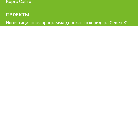
Карта Сайта
ПРОЕКТЫ
Инвестиционная программа дорожного коридора Север-Юг
Программа реконструкции и улучшения
межгосударственной автодороги М6 Ванадзор-Алаверди-
граница Грузии
Проект улучшения жизненно необходимых дорог Армении
Межгосударственные и республиканские дороги РА
Программа строительства нового моста Баграташенского
приграничного контрольного пункта
Проект повышения безопасности дорожного движения
Армении
КОНТАКТЫ