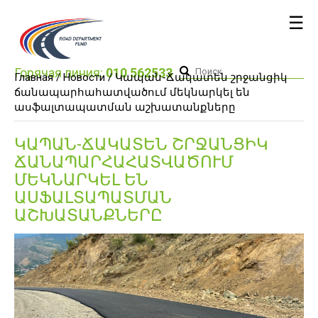
☰
Горячая линия:
010 562533
Главная /
Новости
/ Կապան-Ճակատեն շրջանցիկ
ճանապարհահատվածում մեկնարկել են
ասֆալտապատման աշխատանքները
ԿԱՊԱՆ-ՃԱԿԱՏԵՆ ՇՐՋԱՆՑԻԿ
ՃԱՆԱՊԱՐՀԱՀԱՏՎԱԾՈՒՄ
ՄԵԿՆԱՐԿԵԼ ԵՆ
ԱՍՖԱԼՏԱՊԱՏՄԱՆ
ԱՇԽԱՏԱՆՔՆԵՐԸ