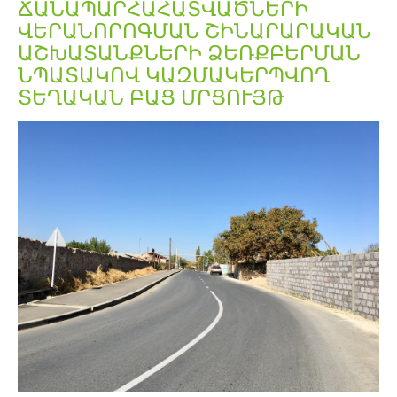
ՃԱՆԱՊԱՐՀԱՀԱՏՎԱԾՆԵՐԻ
ՎԵՐԱՆՈՐՈԳՄԱՆ ՇԻՆԱՐԱՐԱԿԱՆ
ԱՇԽԱՏԱՆՔՆԵՐԻ ՁԵՌՔԲԵՐՄԱՆ
ՆՊԱՏԱԿՈՎ ԿԱԶՄԱԿԵՐՊՎՈՂ
ՏԵՂԱԿԱՆ ԲԱՑ ՄՐՑՈՒՅԹ