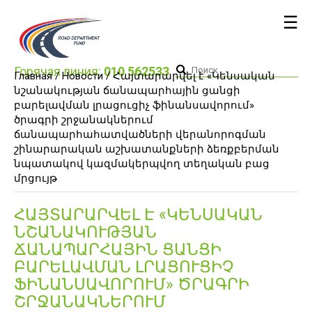
☰
Горячая линия:
010 562533
Главная /
Новости
/ Հայտարարվել է «Կենսական
նշանակության ճանապարհային ցանցի
բարելավման լրացուցիչ ֆինանսավորում»
ծրագրի շրջանակներում
ճանապարհահատվածների վերանորոգման
շինարարական աշխատանքների ձեռքբերման
նպատակով կազմակերպվող տեղական բաց
մրցույթ
ՀԱՅՏԱՐԱՐՎԵԼ Է «ԿԵՆՍԱԿԱՆ
ՆՇԱՆԱԿՈՒԹՅԱՆ
ՃԱՆԱՊԱՐՀԱՅԻՆ ՑԱՆՑԻ
ԲԱՐԵԼԱՎՄԱՆ ԼՐԱՑՈՒՑԻՉ
ՖԻՆԱՆՍԱՎՈՐՈՒՄ» ԾՐԱԳՐԻ
ՇՐՋԱՆԱԿՆԵՐՈՒՄ