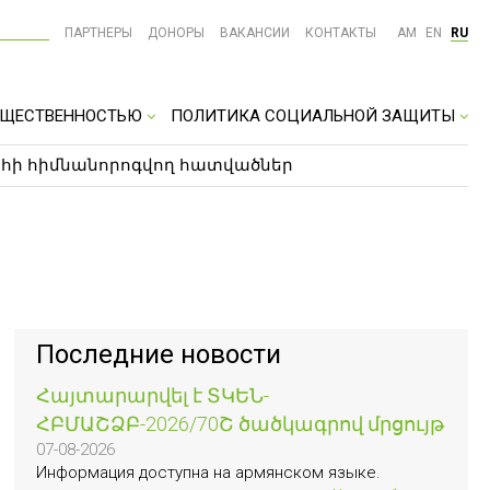
ПАРТНЕРЫ
ДОНОРЫ
ВАКАНСИИ
КОНТАКТЫ
AM
EN
RU
ОБЩЕСТВЕННОСТЬЮ
ПОЛИТИКА СОЦИАЛЬНОЙ ЗАЩИТЫ
հի հիմնանորոգվող հատվածներ
Последние новости
Հայտարարվել է ՏԿԵՆ-
ՀԲՄԱՇՁԲ-2026/70Շ ծածկագրով մրցույթ
07-08-2026
Информация доступна на армянском языке.