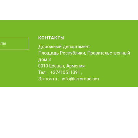
КОНТАКТЫ
Дорожный департамент
Площадь Республики, Правительственный
дом 3
0010 Ереван, Армения
Тел.:
+37410511391
,
Эл.почта :
info@armroad.am
Website development by eWorks