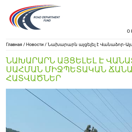
О
Главная /
Новости
/ Նախարարն այցելել է Վանաձոր
ՆԱԽԱՐԱՐՆ ԱՅՑԵԼԵԼ Է ՎԱՆ
ՍԱՀՄԱՆ ՄԻՋՊԵՏԱԿԱՆ ՃԱՆ
ՀԱՏՎԱԾՆԵՐ