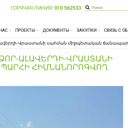
ГОРЯЧАЯ ЛИНИЯ:
010 562533
 НАС
ПРОЕКТЫ
ДОКУМЕНТЫ
ЗАКУПКИ
СВЯЗЬ С 
-Ալավերդի-Վրաստանի սահման միջպետական ճանապար
ԱՁՈՐ-ԱԼԱՎԵՐԴԻ-ՎՐԱՍՏԱՆԻ
ԱՊԱՐՀԻ ՀԻՄՆԱՆՈՐՈԳՎՈՂ