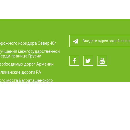
орожного коридора Север-Юг
улучшения межгосударственной
ерди-граница Грузии
необходимых дорог Армении
ликанские дороги РА
ого моста Баграташенского
пункта
сти дорожного движения