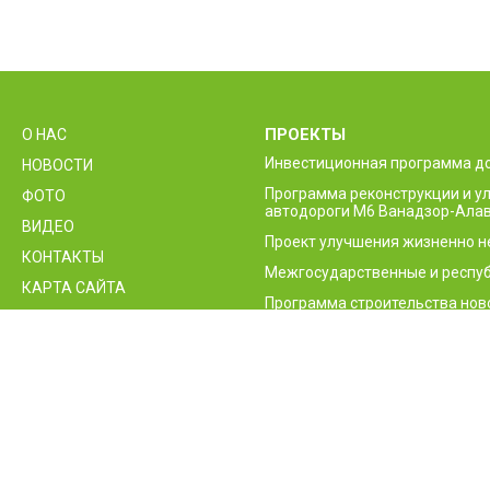
ПРОЕКТЫ
О НАС
Инвестиционная программа д
НОВОСТИ
Программа реконструкции и 
ФОТО
автодороги М6 Ванадзор-Алав
ВИДЕО
Проект улучшения жизненно 
КОНТАКТЫ
Межгосударственные и респуб
КАРТА САЙТА
Программа строительства нов
приграничного контрольного 
Проект повышения безопасно
Армении
© 2026 Дорожный департаментГНКО