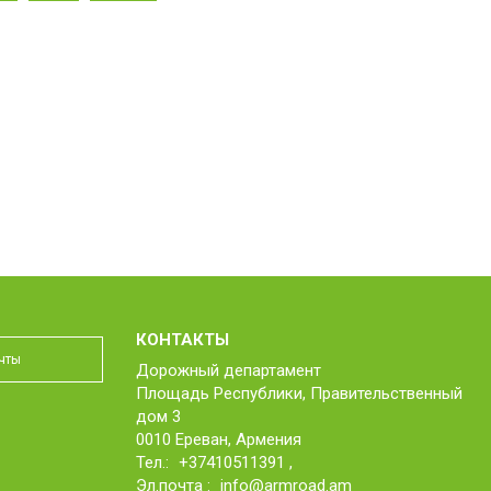
КОНТАКТЫ
Дорожный департамент
Площадь Республики, Правительственный
дом 3
0010 Ереван, Армения
Тел.:
+37410511391
,
Эл.почта :
info@armroad.am