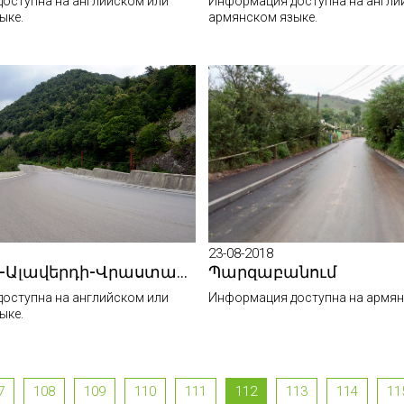
оступна на английском или
Информация доступна на англи
ыке.
армянском языке.
23-08-2018
Վանաձոր-Ալավերդի-Վրաստանի սահման միջպետական ավտոճանապարհը ժամանակավորապես կփակվի
Պարզաբանում
оступна на английском или
Информация доступна на армян
ыке.
7
108
109
110
111
112
113
114
11