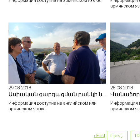
Информация доступна на армянском языке.
Информация д
армянском яз
29-08-2018
28-08-2018
Ասիական զարգացման բանկի ներկայացուցիչներն այցելել են Հյուսիս-հարավ ճանապարհային միջանցքի Տրանշ-2 հատված
Информация доступна на английском или
Информация д
армянском языке.
армянском яз
‹ First
Пред․
10