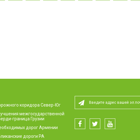
орожного коридора Север-Юг
улучшения межгосударственной
ерди-граница Грузии
необходимых дорог Армении
ликанские дороги РА