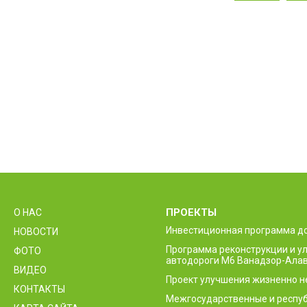
ПРОЕКТЫ
О НАС
Инвестиционная программа д
НОВОСТИ
Программа реконструкции и 
ФОТО
автодороги М6 Ванадзор-Алав
ВИДЕО
Проект улучшения жизненно 
КОНТАКТЫ
Межгосударственные и респуб