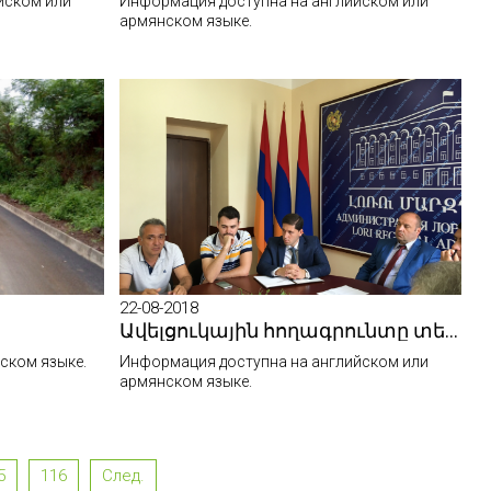
йском или
Информация доступна на английском или
армянском языке.
22-08-2018
Ավելցուկային հողագրունտը տեղավորելու առաջարկներ կներկայացվեն
ском языке.
Информация доступна на английском или
армянском языке.
5
116
След.