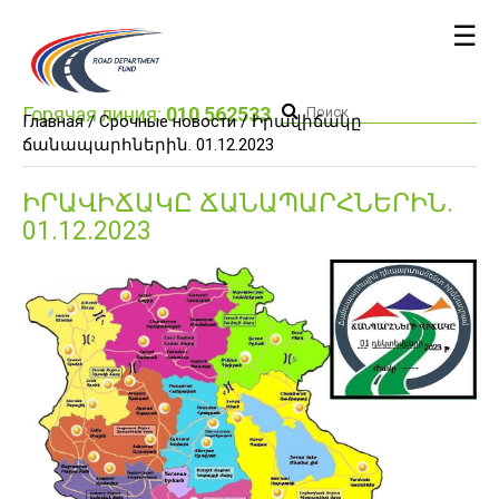
☰
Горячая линия:
010 562533
Главная /
Срочные новости
/ Իրավիճակը
ճանապարհներին. 01.12.2023
ԻՐԱՎԻՃԱԿԸ ՃԱՆԱՊԱՐՀՆԵՐԻՆ.
01.12.2023