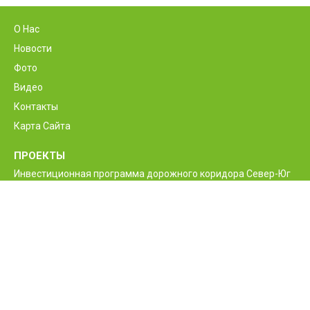
О Нас
Новости
Фото
Видео
Контакты
Карта Сайта
ПРОЕКТЫ
Инвестиционная программа дорожного коридора Север-Юг
Программа реконструкции и улучшения
межгосударственной автодороги М6 Ванадзор-Алаверди-
граница Грузии
Проект улучшения жизненно необходимых дорог Армении
Межгосударственные и республиканские дороги РА
Программа строительства нового моста Баграташенского
приграничного контрольного пункта
Проект повышения безопасности дорожного движения