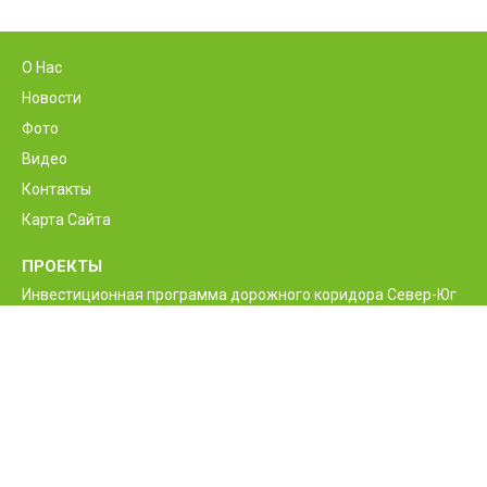
О Нас
Новости
Фото
Видео
Контакты
Карта Сайта
ПРОЕКТЫ
Инвестиционная программа дорожного коридора Север-Юг
Программа реконструкции и улучшения
межгосударственной автодороги М6 Ванадзор-Алаверди-
граница Грузии
Проект улучшения жизненно необходимых дорог Армении
Межгосударственные и республиканские дороги РА
Программа строительства нового моста Баграташенского
приграничного контрольного пункта