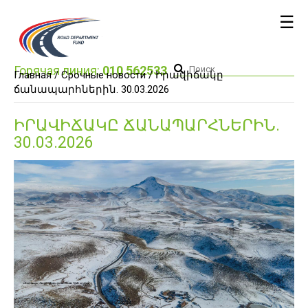
☰
Горячая линия:
010 562533
Главная /
Срочные новости
/ Իրավիճակը
ճանապարհներին. 30.03.2026
ԻՐԱՎԻՃԱԿԸ ՃԱՆԱՊԱՐՀՆԵՐԻՆ.
30.03.2026