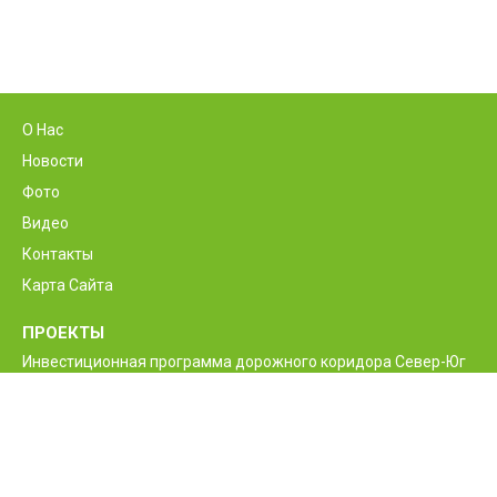
О Нас
Новости
Фото
Видео
Контакты
Карта Сайта
ПРОЕКТЫ
Инвестиционная программа дорожного коридора Север-Юг
Программа реконструкции и улучшения
межгосударственной автодороги М6 Ванадзор-Алаверди-
граница Грузии
Проект улучшения жизненно необходимых дорог Армении
Межгосударственные и республиканские дороги РА