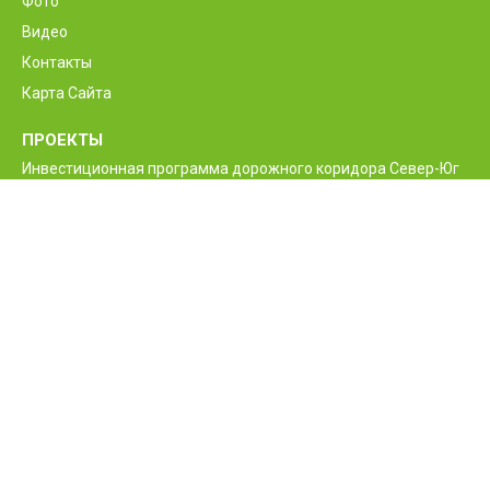
Фото
Видео
Контакты
Карта Сайта
ПРОЕКТЫ
Инвестиционная программа дорожного коридора Север-Юг
Программа реконструкции и улучшения
межгосударственной автодороги М6 Ванадзор-Алаверди-
граница Грузии
Проект улучшения жизненно необходимых дорог Армении
Межгосударственные и республиканские дороги РА
Программа строительства нового моста Баграташенского
приграничного контрольного пункта
Проект повышения безопасности дорожного движения
Армении