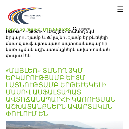
☰
Горячая линия:
010 562533
Главная /
Новости
/ «Մայլեռ» տանող 3կմ
երկարությամբ և 8մ լայնությամբ երթևեկելի
մասով ասֆալտապատ ավտոճանապարհի
կառուցման աշխատանքներն ավարտական
փուլում են
«ՄԱՅԼԵՌ» ՏԱՆՈՂ 3ԿՄ
ԵՐԿԱՐՈՒԹՅԱՄԲ ԵՒ 8Մ Լ
ԱՅՆՈՒԹՅԱՄԲ ԵՐԹԵՒԵԿԵԼԻ ՄԱ
ՍՈՎ ԱՍՖԱԼՏԱՊԱՏ ԱՎ
ՏՈՃԱՆԱՊԱՐՀԻ ԿԱՌՈՒՑՄԱՆ ԱՇ
ԽԱՏԱՆՔՆԵՐՆ ԱՎԱՐՏԱԿԱՆ ՓՈ
ՒԼՈՒՄ ԵՆ