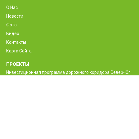
О Нас
Новости
Фото
Видео
Контакты
Карта Сайта
ПРОЕКТЫ
Инвестиционная программа дорожного коридора Север-Юг
Программа реконструкции и улучшения
межгосударственной автодороги М6 Ванадзор-Алаверди-
граница Грузии
Проект улучшения жизненно необходимых дорог Армении
Межгосударственные и республиканские дороги РА
Программа строительства нового моста Баграташенского
приграничного контрольного пункта
Проект повышения безопасности дорожного движения
Армении