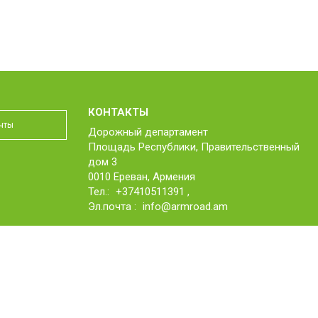
КОНТАКТЫ
Дорожный департамент
Площадь Республики, Правительственный
дом 3
0010 Ереван, Армения
Тел.:
+37410511391
,
Эл.почта :
info@armroad.am