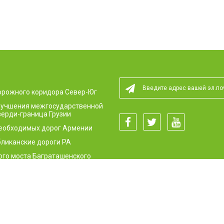
орожного коридора Север-Юг
улучшения межгосударственной
ерди-граница Грузии
необходимых дорог Армении
ликанские дороги РА
ого моста Баграташенского
пункта
сти дорожного движения