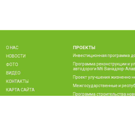
ПРОЕКТЫ
О НАС
Инвестиционная программа д
НОВОСТИ
Программа реконструкции и 
ФОТО
автодороги М6 Ванадзор-Алав
ВИДЕО
Проект улучшения жизненно 
КОНТАКТЫ
Межгосударственные и респуб
КАРТА САЙТА
Программа строительства нов
приграничного контрольного 
Проект повышения безопасно
Армении