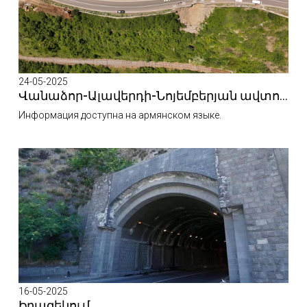
24-05-2025
Վանաձոր-Ալավերդի-Նոյեմբերյան ավտոճանապարհը երկկողմանի փակ է ծանրաքաշ և կցորդով տրանսպորտային միջոցների համար։
Информация доступна на армянском языке.
16-05-2025
Իրազեկում