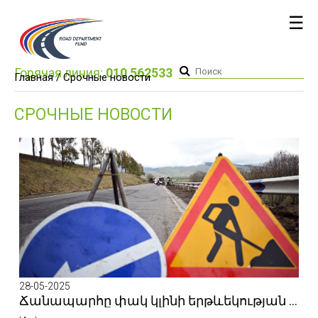
☰
Горячая линия:
010 562533
Главная
/ Срочные новости
СРОЧНЫЕ НОВОСТИ
28-05-2025
Ճանապարհը փակ կլինի երթևեկության համար