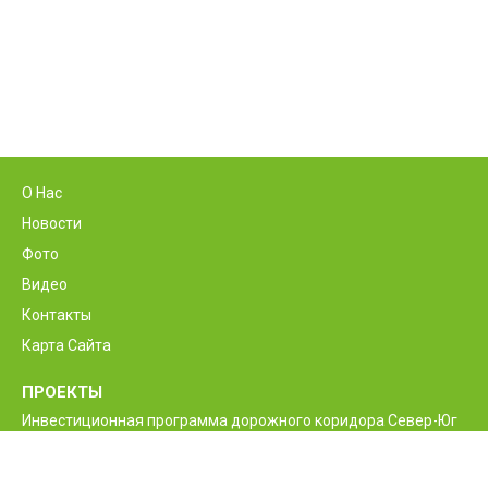
О Нас
Новости
Фото
Видео
Контакты
Карта Сайта
ПРОЕКТЫ
Инвестиционная программа дорожного коридора Север-Юг
Программа реконструкции и улучшения
межгосударственной автодороги М6 Ванадзор-Алаверди-
граница Грузии