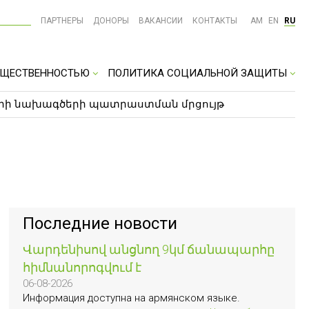
ПАРТНЕРЫ
ДОНОРЫ
ВАКАНСИИ
КОНТАКТЫ
AM
EN
RU
ОБЩЕСТВЕННОСТЬЮ
ПОЛИТИКА СОЦИАЛЬНОЙ ЗАЩИТЫ
քների նախագծերի պատրաստման մրցույթ
Последние новости
Վարդենիսով անցնող 9կմ ճանապարհը
հիմնանորոգվում է
06-08-2026
Информация доступна на армянском языке.