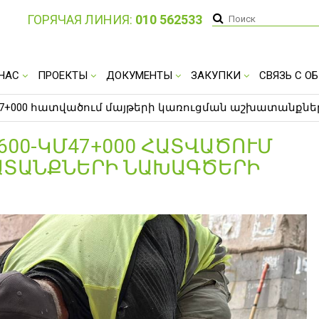
ГОРЯЧАЯ ЛИНИЯ:
010 562533
 НАС
ПРОЕКТЫ
ДОКУМЕНТЫ
ЗАКУПКИ
СВЯЗЬ С 
-կմ47+000 հատվածում մայթերի կառուցման աշխատան
+600-ԿՄ47+000 ՀԱՏՎԱԾՈՒՄ
ԱՏԱՆՔՆԵՐԻ ՆԱԽԱԳԾԵՐԻ