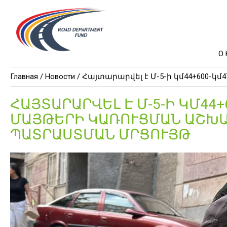
О
Главная /
Новости
/ Հայտարարվել է Մ-5-ի կմ44+600
ՀԱՅՏԱՐԱՐՎԵԼ Է Մ-5-Ի ԿՄ44
ՄԱՅԹԵՐԻ ԿԱՌՈՒՑՄԱՆ ԱՇԽ
ՊԱՏՐԱՍՏՄԱՆ ՄՐՑՈՒՅԹ