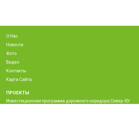
О Нас
Новости
Фото
Видео
Контакты
Карта Сайта
ПРОЕКТЫ
Инвестиционная программа дорожного коридора Север-Юг
Программа реконструкции и улучшения
межгосударственной автодороги М6 Ванадзор-Алаверди-
граница Грузии
Проект улучшения жизненно необходимых дорог Армении
Межгосударственные и республиканские дороги РА