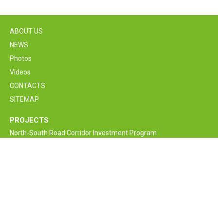
ABOUT US
NEWS
Photos
Videos
CONTACTS
SITEMAP
PROJECTS
North-South Road Corridor Investment Program
M6 Vanadzor-Alaverdi-Georgia border Interstate Road
Rehabilitation and Improvement Project
Armenia Lifeline Road Network Improvement Project
Interstate and Republican Roads of RA
Bagratashen border supervision crossing point new bridge
construction project
Armenia Road Safety Improvement Project