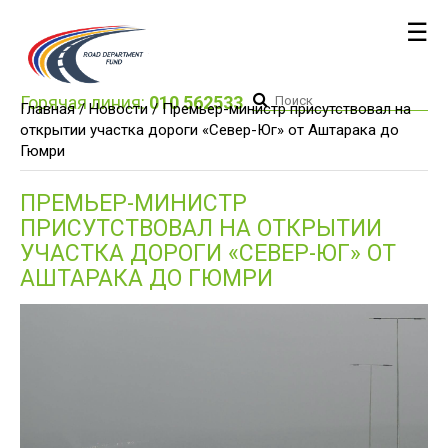
☰
Горячая линия:
010 562533
Главная /
Новости
/ Премьер-министр присутствовал на
открытии участка дороги «Север-Юг» от Аштарака до
Гюмри
ПРЕМЬЕР-МИНИСТР
ПРИСУТСТВОВАЛ НА ОТКРЫТИИ
УЧАСТКА ДОРОГИ «СЕВЕР-ЮГ» ОТ
АШТАРАКА ДО ГЮМРИ