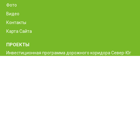
Фото
Видео
Контакты
Карта Сайта
ПРОЕКТЫ
Инвестиционная программа дорожного коридора Север-Юг
Программа реконструкции и улучшения
межгосударственной автодороги М6 Ванадзор-Алаверди-
граница Грузии
Проект улучшения жизненно необходимых дорог Армении
Межгосударственные и республиканские дороги РА
Программа строительства нового моста Баграташенского
приграничного контрольного пункта
Проект повышения безопасности дорожного движения
Армении