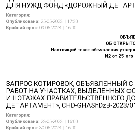
ДЛЯ НУЖД ФОНД «ДОРОЖНЫЙ ДЕПАР
При наличии требования о предоставлении приглашения
предоставление приглашения в электронной форме в течен
Категория:
Заявки на на открытый конкурс необходимо подавать по а
Опубликовано:
25-05-2023
17:30
дом 3
в документарной форме, до 16:00 часов 15-ого 
Крайний срок:
09-06-2023
16:00
армянского языка заявки могут быть поданы также на англ
ОБЪЯ
Вскрытие заявок будет проводиться по адресу
г.Ереван,
ОБ ОТКРЫТ
часов 28-ого июля 2023 года.
Настоящий текст объявления утве
Обжалование данной процедуры осуществляется в порядк
N2 от 25-ого
процессуальным кодексом РА.
Код процедуры CHD
Для получения дополнительной информации, связанной с
Оценочной комиссии
Эгине Бабаджанян
Заказчик –
фонд «Дорожный департамент»,
наход
Телефон:
010 54 21 76
Правительственный дом 3
объявляет открытый конкурс
Электронная почта:
procurement@armroad.am
ЗАПРОС КОТИРОВОК, ОБЪЯВЛЕННЫЙ 
электронных закупок Armeps (
www.armeps.am
).
Заказчик:
Фонд «Дорожный
д
епартамент»
РАБОТ НА УЧАСТКАХ, ВЫДЕЛЕННЫХ Ф
Участнику, отобранному по итогам настоящей процедур
И II ЭТАЖAХ ПРАВИТЕЛЬСТВЕННОГО 
договор на поставку услуг
по т
ехническому надзору за
ОБЪЯВЛЕНИЕ
ДЕПАРТАМЕНТ», CHD-GHAShDzB-2023/0
«Дорожный департамент» на первом и втором этажах 3
Согласно статье 7 Закона Республики Армения "О закуп
Категория:
иностранным физическим лицом, организацией или ли
Опубликовано:
23-05-2023
16:00
в настоящей процедуре.
Крайний срок:
30-05-2023
16:00
Условия предъявляемые к лицам, не имеющим права на уча