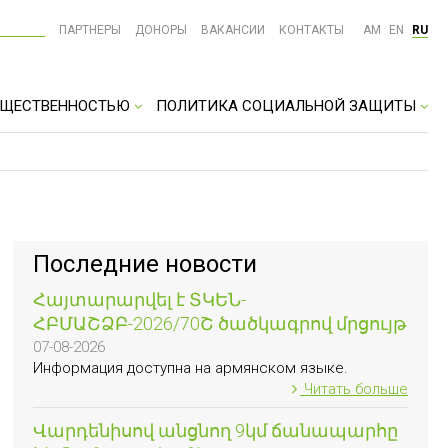
ПАРТНЕРЫ
ДОНОРЫ
ВАКАНСИИ
КОНТАКТЫ
AM
EN
RU
ОБЩЕСТВЕННОСТЬЮ
ПОЛИТИКА СОЦИАЛЬНОЙ ЗАЩИТЫ
Последние новости
Հայտարարվել է ՏԿԵՆ-
ՀԲՄԱՇՁԲ-2026/70Շ ծածկագրով մրցույթ
07-08-2026
Информация доступна на армянском языке.
Читать больше
Վարդենիսով անցնող 9կմ ճանապարհը