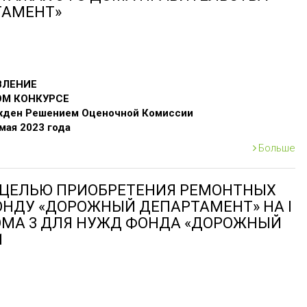
ТАМЕНТ»
 в электронной форме заказчик обеспечивает бесплатное
ие рабочего дня, следующего за днем получения заявления.
дресу
г.Ереван, Площадь Республики, Правительственный
дня со дня опубликования настоящего объявления. Кроме
ийском или русском языке.
ВЛЕНИЕ
 Площадь Республики, Правительственный дом 3
, в 16:00
ОМ КОНКУРСЕ
ржден Решением Оценочной Комиссии
е, установленном законом РА "О закупках" и гражданским
 мая 2023 года
-BMKhTsDzB-2023/01*
 настоящим объявлением, можете обратиться к секретарю
Больше
ящийся по адресу:
г.Ереван, Площадь Республики,
, который проводится одним этапом, посредством системы
С ЦЕЛЬЮ ПРИОБРЕТЕНИЯ РЕМОНТНЫХ
ОНДУ «ДОРОЖНЫЙ ДЕПАРТАМЕНТ» НА I
ы, в установленном порядке будет предложено заключить
ДОМА 3 ДЛЯ НУЖД ФОНДА «ДОРОЖНЫЙ
 ремонтными работами на участках, выделенных фонду
1
-го дома правительства
(далее — договор).
ках", любое лицо, независимо от того, является ли оно
цом без гражданства, имеет равное право на участие
стие в данной процедуре, а также участникам, установлены