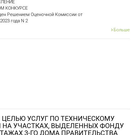
ВЛЕНИЕ
ОМ КОНКУРСЕ
ден Решением Оценочной Комиссии от
2023 года N 2
BMKhTsDzB-2023
/
0
2
Больше
щийся по адресу:
г.Ереван, Площадь Республики,
который проводится одним этапом.
ы, в установленном порядке будет предложено заключить
лизации плана переселения для строительства участка
о коридора Север-Юг - Проект 4
(далее — договор).
ках", любое лицо, независимо от того, является ли оно
цом без гражданства, имеет равное право на участие
стие в данной процедуре, а также участникам, установлены
ов, подавших заявки, оцененные удовлетворительно по
аемого участнику, представившему минимальное ценовое
 ЦЕЛЬЮ УСЛУГ ПО ТЕХНИЧЕСКОМУ
жения Соглашения Всемирной торговой организации по
 НА УЧАСТКАХ, ВЫДЕЛЕННЫХ ФОНДУ
ревышает пороги, установленные Соглашением Всемирной
 ЭТАЖАХ 3-ГО ДОМА ПРАВИТЕЛЬСТВА